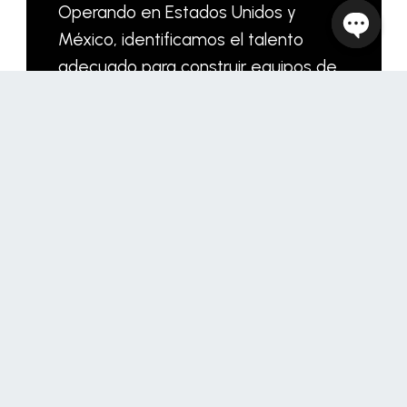
Operando en Estados Unidos y
México, identificamos el talento
Open
adecuado para construir equipos de
chaty
alto rendimiento diseñados a medida
para su éxito.
CONTÁCTANOS